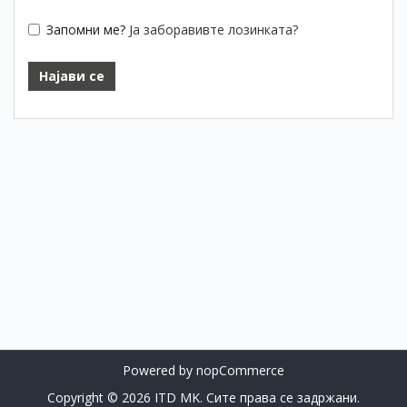
Запомни ме?
Ја заборавивте лозинката?
Powered by
nopCommerce
Copyright © 2026 ITD MK. Сите права се задржани.